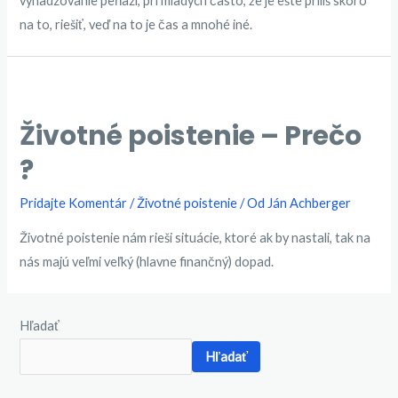
vyhadzovanie peňazí, pri mladých často, že je ešte príliš skoro
na to, riešiť, veď na to je čas a mnohé iné.
Životné poistenie – Prečo
?
Pridajte Komentár
/
Životné poistenie
/ Od
Ján Achberger
Životné poistenie nám rieši situácie, ktoré ak by nastali, tak na
nás majú veľmi veľký (hlavne finančný) dopad.
Hľadať
Hľadať