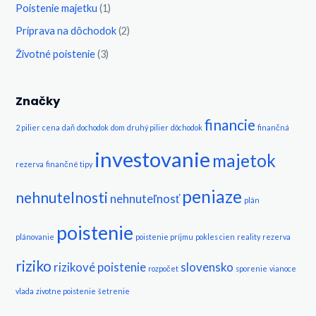
Poistenie majetku
(1)
Príprava na dôchodok
(2)
Životné poistenie
(3)
Značky
financie
2 pilier
cena
daň
dochodok
dom
druhý pilier
dôchodok
finančná
investovanie
majetok
rezerva
finančné tipy
peniaze
nehnutelnosti
nehnuteľnosť
plán
poistenie
plánovanie
poistenie príjmu
pokles cien
reality
rezerva
riziko
rizikové poistenie
slovensko
rozpočet
sporenie
vianoce
vlada
zivotne poistenie
šetrenie