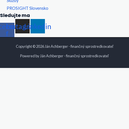
Služby
PROSIGHT Slovensko
Sledujte ma
cebook-
Instagram
Linkedin
f
Copyright © 2026 Ján Achberger - finančný sprostredkovateľ
Powered by Ján Achberger - finančný sprostredkovateľ