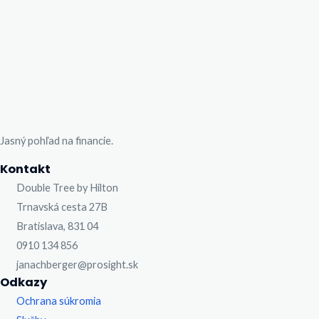
Jasný pohľad na financie.
Kontakt
Double Tree by Hilton
Trnavská cesta 27B
Bratislava, 831 04
0910 134 856
janachberger@prosight.sk
Odkazy
Ochrana súkromia