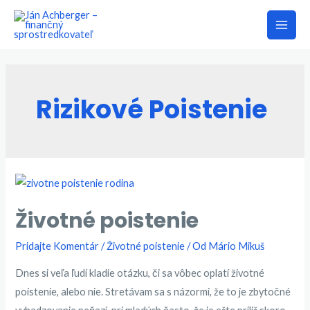
Preskočiť
na
Main
obsah
Men
Rizikové Poistenie
Životné poistenie
Pridajte Komentár
/
Životné poistenie
/ Od
Mário Mikuš
Dnes si veľa ľudí kladie otázku, či sa vôbec oplatí životné
poistenie, alebo nie. Stretávam sa s názormi, že to je zbytočné