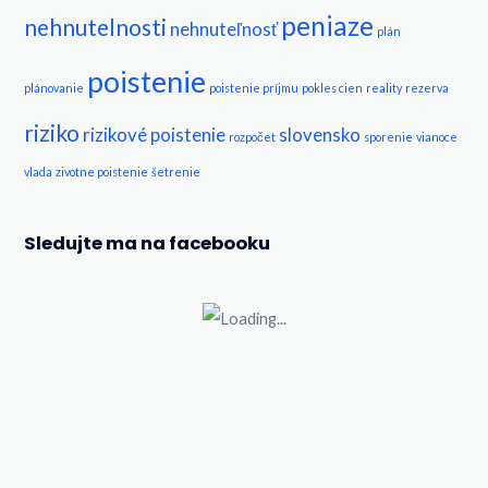
peniaze
nehnutelnosti
nehnuteľnosť
plán
poistenie
plánovanie
poistenie príjmu
pokles cien
reality
rezerva
riziko
rizikové poistenie
slovensko
rozpočet
sporenie
vianoce
vlada
zivotne poistenie
šetrenie
Sledujte ma na facebooku