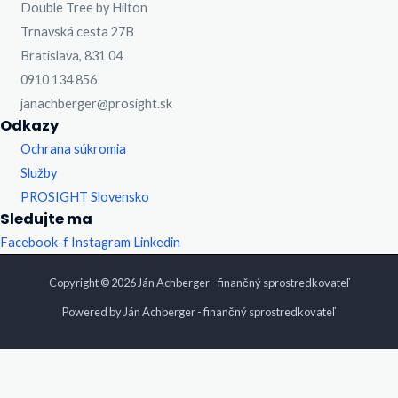
Double Tree by Hilton
Trnavská cesta 27B
Bratislava, 831 04
0910 134 856
janachberger@prosight.sk
Odkazy
Ochrana súkromia
Služby
PROSIGHT Slovensko
Sledujte ma
Facebook-f
Instagram
Linkedin
Copyright © 2026 Ján Achberger - finančný sprostredkovateľ
Powered by Ján Achberger - finančný sprostredkovateľ