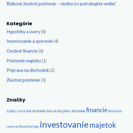
Rizikové životné poistenie – všetko čo potrebujete vedieť
Kategórie
Hypotéky a úvery
(4)
Investovanie a sporenie
(4)
Osobné financie
(6)
Poistenie majetku
(1)
Príprava na dôchodok
(2)
Životné poistenie
(3)
Značky
financie
2 pilier
cena
daň
dochodok
dom
druhý pilier
dôchodok
finančná
investovanie
majetok
rezerva
finančné tipy