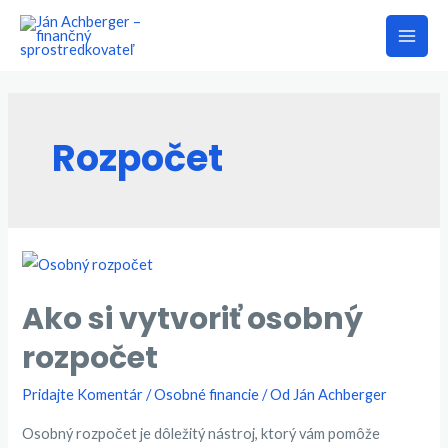
Preskočiť
na
Main
obsah
Men
Rozpočet
Ako si vytvoriť osobný
rozpočet
Pridajte Komentár
/
Osobné financie
/ Od
Ján Achberger
Osobný rozpočet je dôležitý nástroj, ktorý vám pomôže