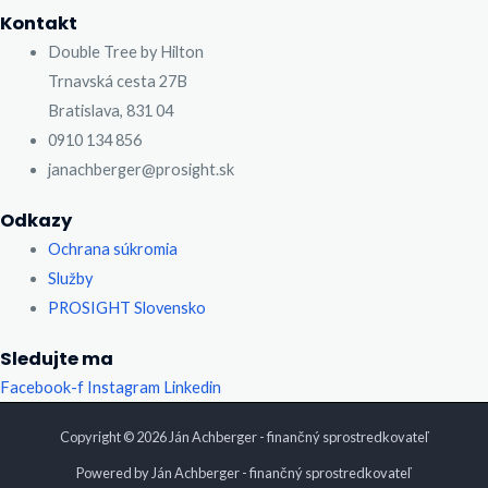
Kontakt
Double Tree by Hilton
Trnavská cesta 27B
Bratislava, 831 04
0910 134 856
janachberger@prosight.sk
Odkazy
Ochrana súkromia
Služby
PROSIGHT Slovensko
Sledujte ma
Facebook-f
Instagram
Linkedin
Copyright © 2026 Ján Achberger - finančný sprostredkovateľ
Powered by Ján Achberger - finančný sprostredkovateľ