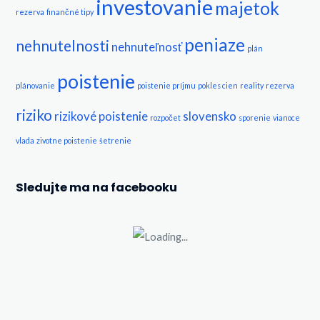
investovanie
majetok
rezerva
finančné tipy
peniaze
nehnutelnosti
nehnuteľnosť
plán
poistenie
plánovanie
poistenie príjmu
pokles cien
reality
rezerva
riziko
rizikové poistenie
slovensko
rozpočet
sporenie
vianoce
vlada
zivotne poistenie
šetrenie
Sledujte ma na facebooku