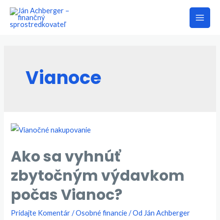
Preskočiť
na
Main
obsah
Men
Vianoce
Ako sa vyhnúť
zbytočným výdavkom
počas Vianoc?
Pridajte Komentár
/
Osobné financie
/ Od
Ján Achberger