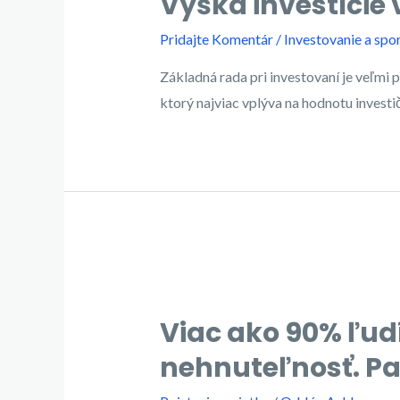
Výška investície 
Pridajte Komentár
/
Investovanie a spo
Základná rada pri investovaní je veľmi 
ktorý najviac vplýva na hodnotu investi
Viac ako 90% ľu
nehnuteľnosť. Pat