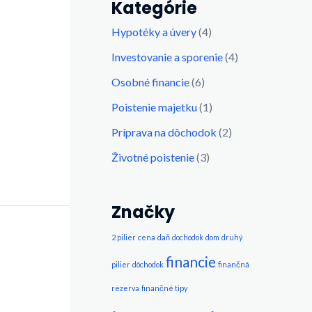
Kategórie
Hypotéky a úvery
(4)
Investovanie a sporenie
(4)
Osobné financie
(6)
Poistenie majetku
(1)
Príprava na dôchodok
(2)
Životné poistenie
(3)
Značky
2 pilier
cena
daň
dochodok
dom
druhý
financie
pilier
dôchodok
finančná
rezerva
finančné tipy