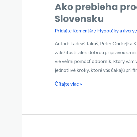
Ako prebieha pr
Slovensku
Pridajte Komentár
/
Hypotéky a úvery
Autori: Tadeáš Jakuš, Peter Ondrejka Kú
záležitosti, ale s dobrou prípravou sa 
vie veľmi pomôcť odborník, ktorý vám vi
jednotlivé kroky, ktoré vás čakajú pri f
Ako
Čítajte viac »
prebieha
proces
vybavenia
hypotéky
na
Slovensku