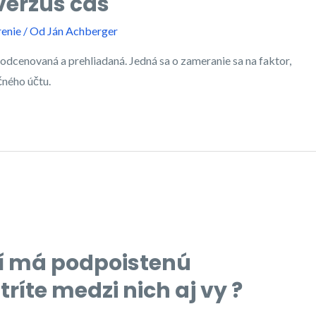
verzus čas
renie
/ Od
Ján Achberger
podcenovaná a prehliadaná. Jedná sa o zameranie sa na faktor,
čného účtu.
dí má podpoistenú
ríte medzi nich aj vy ?