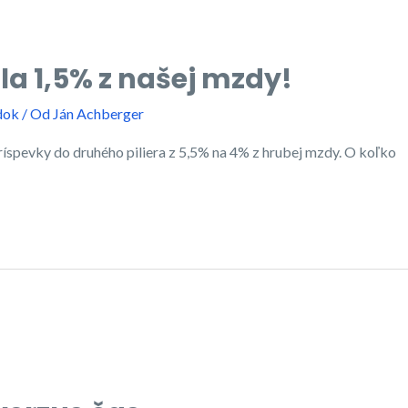
a 1,5% z našej mzdy!
dok
/ Od
Ján Achberger
ríspevky do druhého piliera z 5,5% na 4% z hrubej mzdy. O koľko