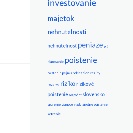
investovanie
majetok
nehnutelnosti
peniaze
nehnuteľnosť
plán
poistenie
plánovanie
poistenie príjmu
pokles cien
reality
riziko
rizikové
rezerva
poistenie
slovensko
rozpočet
sporenie
vianoce
vlada
zivotne poistenie
šetrenie