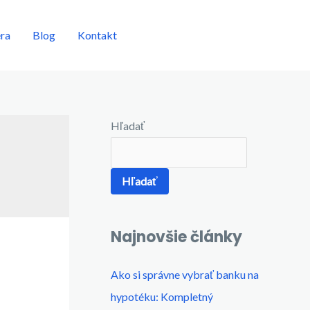
éra
Blog
Kontakt
Chcem sa stretnúť
Hľadať
Hľadať
Najnovšie články
Ako si správne vybrať banku na
hypotéku: Kompletný