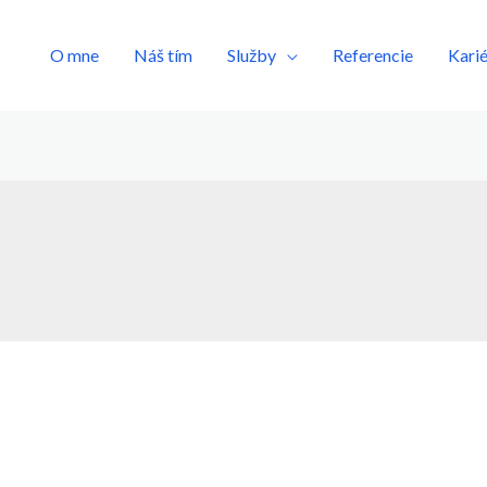
O mne
Náš tím
Služby
Referencie
Kari