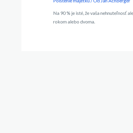
Poistenie majetku
/ Od
Ján Achberger
Na 90 % je isté, že vaša nehnuteľnosť al
rokom alebo dvoma.