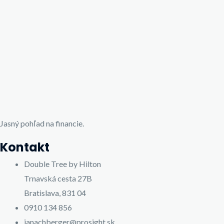
Jasný pohľad na financie.
Kontakt
Double Tree by Hilton
Trnavská cesta 27B
Bratislava, 831 04
0910 134 856
janachberger@prosight.sk