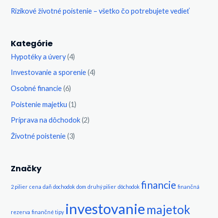
Rizikové životné poistenie – všetko čo potrebujete vedieť
Kategórie
Hypotéky a úvery
(4)
Investovanie a sporenie
(4)
Osobné financie
(6)
Poistenie majetku
(1)
Príprava na dôchodok
(2)
Životné poistenie
(3)
Značky
financie
2 pilier
cena
daň
dochodok
dom
druhý pilier
dôchodok
finančná
investovanie
majetok
rezerva
finančné tipy