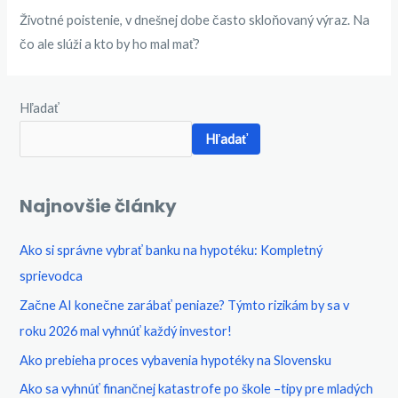
Životné poistenie, v dnešnej dobe často skloňovaný výraz. Na
čo ale slúži a kto by ho mal mať?
Hľadať
Hľadať
Najnovšie články
Ako si správne vybrať banku na hypotéku: Kompletný
sprievodca​
Začne AI konečne zarábať peniaze? Týmto rizikám by sa v
roku 2026 mal vyhnúť každý investor!
Ako prebieha proces vybavenia hypotéky na Slovensku
Ako sa vyhnúť finančnej katastrofe po škole –tipy pre mladých