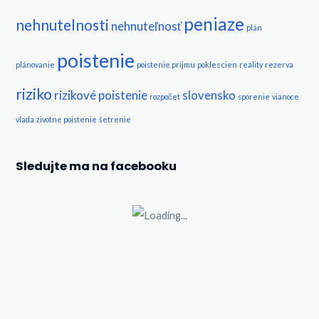
peniaze
nehnutelnosti
nehnuteľnosť
plán
poistenie
plánovanie
poistenie príjmu
pokles cien
reality
rezerva
riziko
rizikové poistenie
slovensko
rozpočet
sporenie
vianoce
vlada
zivotne poistenie
šetrenie
Sledujte ma na facebooku