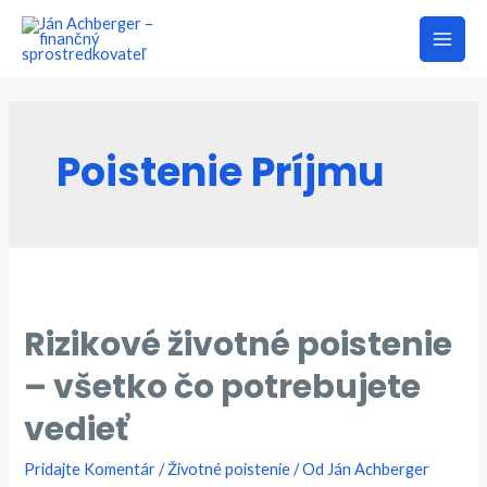
Preskočiť
na
Main
obsah
Men
Poistenie Príjmu
Rizikové životné poistenie
– všetko čo potrebujete
vedieť
Pridajte Komentár
/
Životné poistenie
/ Od
Ján Achberger