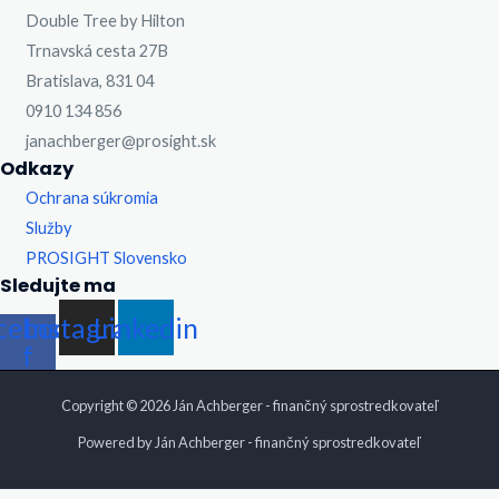
Double Tree by Hilton
Trnavská cesta 27B
Bratislava, 831 04
0910 134 856
janachberger@prosight.sk
Odkazy
Ochrana súkromia
Služby
PROSIGHT Slovensko
Sledujte ma
cebook-
Instagram
Linkedin
f
Copyright © 2026 Ján Achberger - finančný sprostredkovateľ
Powered by Ján Achberger - finančný sprostredkovateľ