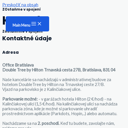
Preskočiť na obsah
ZOstaňme v spojení
Kontakt
Main Menu
Zostaňmne v spojení
Kontaktné údaje
Adresa
Office Bratislava
Double Tree by Hilton Trnavská cesta 27B, Bratislava, 831 04
Naše kancelárie sa nachádzajú v administratívnej budove za
hotelom DoubleTree by Hilton na Trnavskej ceste 27/B.
Vjazd na parkovisko je z Kalinčiakovej ulice.
Parkovanie možné:
- v garážach hotela Hilton (2 €/hod) - na
Kalinčiakovej ulici (1,5 €/hod). Na kalinčiakovej ulici sa nachádza
parkovacia zóna, kde je možné si parkovanie uhradiť
prostredníctvom aplikácie (Parkdots, Hopin,..) alebo automatu.
Nachádzame sa na
2. poschodí.
Keď tu budete, zavolajte nám,