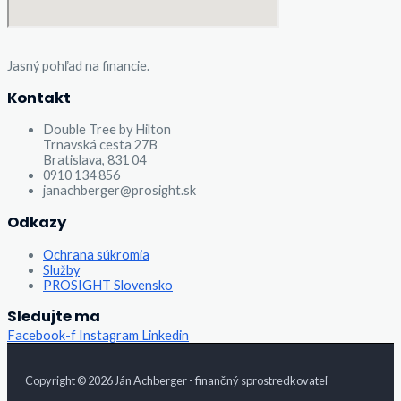
Jasný pohľad na financie.
Kontakt
Double Tree by Hilton
Trnavská cesta 27B
Bratislava, 831 04
0910 134 856
janachberger@prosight.sk
Odkazy
Ochrana súkromia
Služby
PROSIGHT Slovensko
Sledujte ma
Facebook-f
Instagram
Linkedin
Copyright © 2026 Ján Achberger - finančný sprostredkovateľ