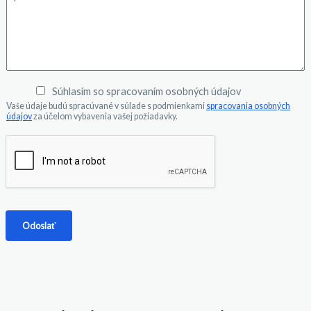
*
p
z
f
r
v
ó
á
i
n
v
s
*
a
k
o
*
Súhlasím so spracovaním osobných údajov
Vaše údaje budú spracúvané v súlade s podmienkami
spracovania osobných
údajov
za účelom vybavenia vašej požiadavky.
Odoslať