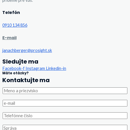
prídeme pre vás.
Telefón
0910 134 856
E-mail
janachberger@prosight.sk
Sledujte ma
Facebook-f
Instagram
Linkedin-in
Máte otázky?
Kontaktujte ma
M
e
n
e
o
-
a
m
p
T
a
r
e
i
i
l
l
S
e
e