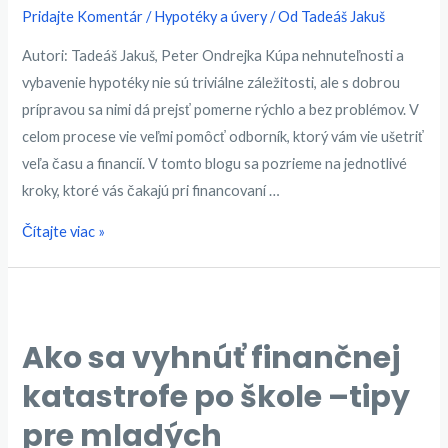
Pridajte Komentár
/
Hypotéky a úvery
/ Od
Tadeáš Jakuš
Autori: Tadeáš Jakuš, Peter Ondrejka Kúpa nehnuteľnosti a
vybavenie hypotéky nie sú triviálne záležitosti, ale s dobrou
prípravou sa nimi dá prejsť pomerne rýchlo a bez problémov. V
celom procese vie veľmi pomôcť odborník, ktorý vám vie ušetriť
veľa času a financií. V tomto blogu sa pozrieme na jednotlivé
kroky, ktoré vás čakajú pri financovaní …
Ako
Čítajte viac »
prebieha
proces
vybavenia
hypotéky
Ako sa vyhnúť finančnej
na
katastrofe po škole –tipy
Slovensku
pre mladých