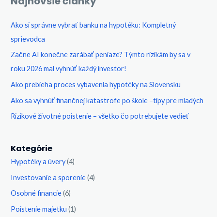
Najnovšie články
–
tipy
Ako si správne vybrať banku na hypotéku: Kompletný
pre
sprievodca​
mladých
Začne AI konečne zarábať peniaze? Týmto rizikám by sa v
roku 2026 mal vyhnúť každý investor!
Ako prebieha proces vybavenia hypotéky na Slovensku
Ako sa vyhnúť finančnej katastrofe po škole –tipy pre mladých
Rizikové životné poistenie – všetko čo potrebujete vedieť
Kategórie
Hypotéky a úvery
(4)
Investovanie a sporenie
(4)
Osobné financie
(6)
Poistenie majetku
(1)