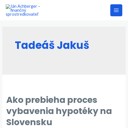
Preskočiť
na
Main
obsah
Men
Tadeáš Jakuš
Ako prebieha proces
vybavenia hypotéky na
Slovensku