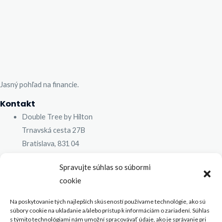
Jasný pohľad na financie.
Kontakt
Double Tree by Hilton
Trnavská cesta 27B
Bratislava, 831 04
0910 134 856
Spravujte súhlas so súbormi
janachberger@prosight.sk
cookie
Odkazy
Na poskytovanie tých najlepších skúseností používame technológie, ako sú
Ochrana súkromia
súbory cookie na ukladanie a/alebo prístup k informáciám o zariadení. Súhlas
s týmito technológiami nám umožní spracovávať údaje, ako je správanie pri
Služby