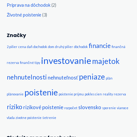
Príprava na dôchodok
(2)
Životné poistenie
(3)
Značky
financie
2 pilier
cena
daň
dochodok
dom
druhý pilier
dôchodok
finančná
investovanie
majetok
rezerva
finančné tipy
peniaze
nehnutelnosti
nehnuteľnosť
plán
poistenie
plánovanie
poistenie príjmu
pokles cien
reality
rezerva
riziko
rizikové poistenie
slovensko
rozpočet
sporenie
vianoce
vlada
zivotne poistenie
šetrenie