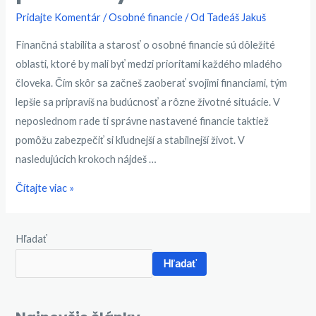
Pridajte Komentár
/
Osobné financie
/ Od
Tadeáš Jakuš
Finančná stabilita a starosť o osobné financie sú dôležité
oblasti, ktoré by mali byť medzi prioritami každého mladého
človeka. Čím skôr sa začneš zaoberať svojimi financiami, tým
lepšie sa pripravíš na budúcnosť a rôzne životné situácie. V
neposlednom rade ti správne nastavené financie taktiež
pomôžu zabezpečiť si kľudnejší a stabilnejší život. V
nasledujúcich krokoch nájdeš …
Ako
Čítajte viac »
sa
vyhnúť
Hľadať
finančnej
Hľadať
katastrofe
po
škole